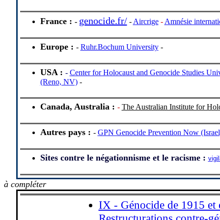
genocide.fr/
France :
-
-
Aircrige
-
Amnésie internati
Europe :
-
Ruhr.Bochum University
-
USA :
-
Center for Holocaust and Genocide Studies Univ
(Reno, NV)
-
Canada, Australia :
-
The Australian Institute for Ho
Autres pays :
-
GPN Genocide Prevention Now (Israel
Sites contre le négationnisme et le racisme :
vigi
à compléter
IX - Génocide de 1915 et
Restructurations contre-gé