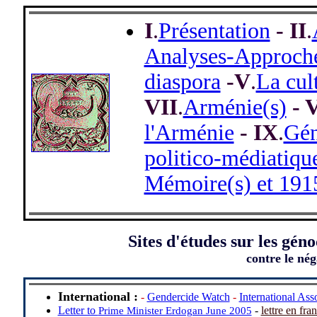
I
.
Présentation
- II
.
Analyses-Approch
diaspora
-V
.
La cul
VII
.
Arménie(s)
- V
l'Arménie
- IX
.
Gén
politico-médiatiqu
Mémoire(s) et 191
Sites d'études sur les gén
contre le nég
International :
-
Gendercide Watch
-
International Ass
Letter to
-
lettre en fra
Prime Minister Erdogan June 2005