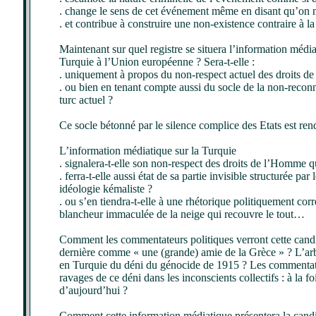
. change le sens de cet événement même en disant qu’on n
. et contribue à construire une non-existence contraire à la
Maintenant sur quel registre se situera l’information médiat
Turquie à l’Union européenne ? Sera-t-elle :
. uniquement à propos du non-respect actuel des droits de
. ou bien en tenant compte aussi du socle de la non-recon
turc actuel ?
Ce socle bétonné par le silence complice des Etats est ren
L’information médiatique sur la Turquie
. signalera-t-elle son non-respect des droits de l’Homme qu
. ferra-t-elle aussi état de sa partie invisible structurée pa
idéologie kémaliste ?
. ou s’en tiendra-t-elle à une rhétorique politiquement co
blancheur immaculée de la neige qui recouvre le tout…
Comment les commentateurs politiques verront cette candida
dernière comme « une (grande) amie de la Grèce » ? L’arbr
en Turquie du déni du génocide de 1915 ? Les commentateu
ravages de ce déni dans les inconscients collectifs : à la
d’aujourd’hui ?
Comment cette information médiatique présentera la candid