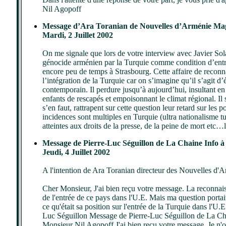
Nil Agopoff
Message d’Ara Toranian de Nouvelles d’Arménie Maga
Mardi, 2 Juillet 2002
On me signale que lors de votre interview avec Javier So
génocide arménien par la Turquie comme condition d’entrée 
encore peu de temps à Strasbourg. Cette affaire de reconn
l’intégration de la Turquie car on s’imagine qu’il s’agit d’
contemporain. Il perdure jusqu’à aujourd’hui, insultant en
enfants de rescapés et empoisonnant le climat régional. Il s
s’en faut, rattrapent sur cette question leur retard sur les 
incidences sont multiples en Turquie (ultra nationalisme t
atteintes aux droits de la presse, de la peine de mort etc…
Message de Pierre-Luc Séguillon de La Chaine Info 
Jeudi, 4 Juillet 2002
A l'intention de Ara Toranian directeur des Nouvelles d
Cher Monsieur, J'ai bien reçu votre message. La reconnai
de l'entrée de ce pays dans l'U.E. Mais ma question portai
ce qu'était sa position sur l'entrée de la Turquie dans l'U.
Luc Séguillon Message de Pierre-Luc Séguillon de La Cha
Monsieur Nil Agopoff J'ai bien reçu votre message. Je n'ou