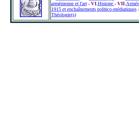
arménienne et l'art
- VI
.
Histoire
- VII
.
Armén
1915 et enchaînements politico-médiatiques
-
Théologie(s)