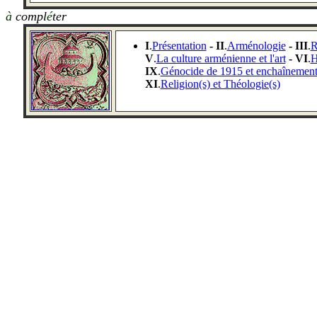
à
compl
é
ter
I
.
Présentation
- II
.
Arménologie
- III
.
R
V
.
La culture arménienne et l'art
- VI
.
H
IX
.
Génocide de 1915 et enchaînements
XI
.
Religion(s) et Théologie(s)