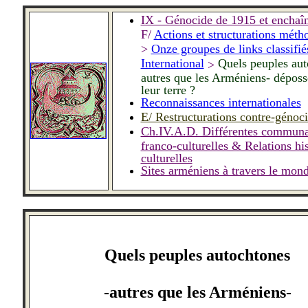
IX - Génocide de 1915 et enchaî
F/
Actions et structurations méth
>
Onze groupes de links classifié
International
Quels peuples aut
>
autres que les Arméniens- déposs
leur terre ?
Reconnaissances internationales
E/ Restructurations contre-génoci
Ch.IV.A.D. Diff
é
rentes communa
franco-culturelles & Relations his
culturelles
Sites arméniens à travers le mon
Quels peuples autochtones
-autres que les Arméniens-