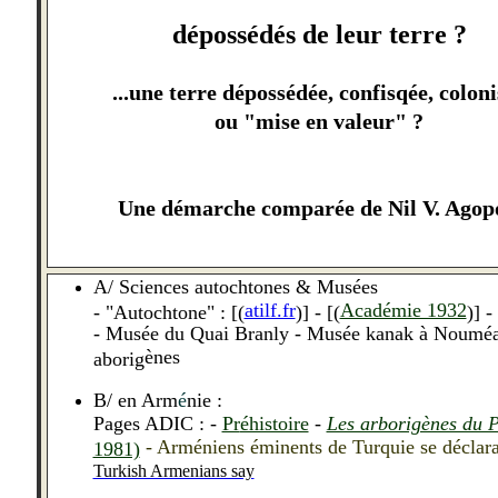
dépossédés de leur terre ?
...une terre d
é
poss
é
d
é
e, confisq
é
e, coloni
ou "mise en valeur" ?
Une démarche comparée de Nil V. Agop
A/
Sciences autochtones & Mus
é
es
atilf.fr
Académie 1932
- "Autochtone" : [(
)] - [(
)] -
-
Musée du Quai Branly - Musée kanak à Nouméa - C
è
nes
aborig
B/ en Arm
é
nie :
Pages ADIC : -
Pr
éhistoire
-
Les arborigènes du 
- Arméniens éminents de Turquie se décla
1981)
Turkish Armenians say