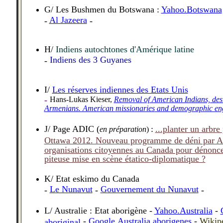
G/ Les Bushmen du Botswana :
Yahoo.Botswana
Al Jazeera
-
-
H/
Indiens autochtones d'Amérique latine
Indiens des 3 Guyanes
-
I/
Les réserves indiennes des Etats Unis
-
Hans-Lukas
Kieser,
Removal of American Indians, des
Armenians. American
missionaries
and demographic eng
J/ Page ADIC (
:
...planter un arbre
en préparation
)
Ottawa 2012. Nouveau programme de déni par A
organisations citoyennes au Canada pour dénonce
piteuse mise en scène étatico-diplomatique ?
K/ Etat eskimo du Canada
Le Nunavut
Gouvernement du Nunavut
-
-
-
L/ Australie : Etat aborig
ène
-
Yahoo.Australia
-
-
Google.Australia aborigenes
-
Wikip
aboriginal