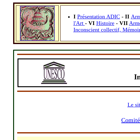
I
Présentation ADIC
- II
Arm
l'Art
- VI
Histoire
- VII
Armé
Inconscient collectif, Mémoir
I
Le si
Comité