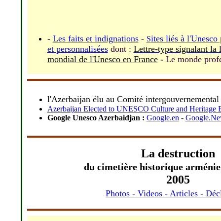
-
Les faits et indignations
-
ites liés à l'Unesc
S
et personnalisées
dont :
Lettre-type signalant l
mondial de l'Unesco en France
-
Le monde profe
l'Azerbaijan élu au Comité intergouvernemental
Azerbaijan Elected to UNESCO Culture and Heritage
Google Unesco Azerbaidjan :
Google.en
-
Google.Ne
La destruction
du cimetière historique arménie
2005
Photos - Videos - Articles - Déc