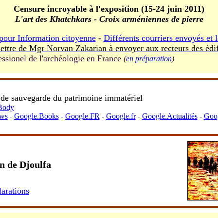
Censure incroyable à l'exposition (15-24 juin 2011)
L'art des Khatchkars - Croix arméniennes de pierre
o pour Information citoyenne
-
Différents courriers envoyés et 
a lettre de Mgr Norvan Zakarian à envoyer aux recteurs
des édi
ssionel de l'archéologie en France
(
en préparation
)
-
 de sauvegarde du patrimoine immatériel
 Body
ws
-
Google.Books
-
Google.FR
-
Google.fr
-
Google.Actualités
-
Goog
-
n de Djoulfa
larations
-