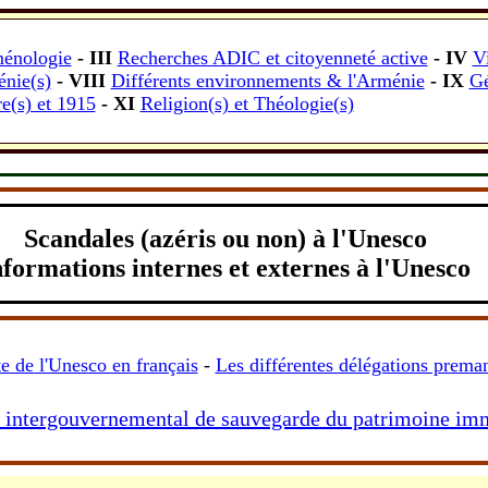
énologie
- III
Recherches ADIC et citoyenneté active
- IV
V
nie(s)
- VIII
Différents environnements & l'Arménie
- IX
Gé
e(s) et 1915
- XI
Religion(s) et Théologie(s)
-
Scandales (azéris ou non) à l'Unesco
nformations internes et externes à l'Unesco
-
te de l'Unesco en français
-
Les différentes délégations prema
 intergouvernemental de sauvegarde du patrimoine imm
-