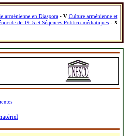
ie arménienne en Diaspora
- V
Culture arménienne et
nocide de 1915 et Séqences Politico-médiatiques
- X
nentes
atériel