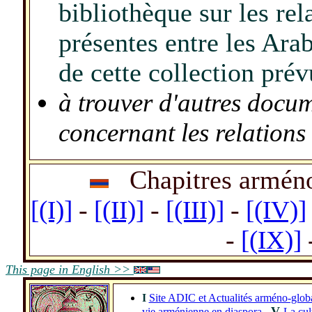
biblioth
è
que sur les rel
présentes
entre les Ara
de cette collection prév
à trouver d'autres docu
concernant les relation
_
Chapitres armén
[(I)]
-
[(II)]
-
[(III)]
-
[(IV)]
-
[(IX)]
This page in English >>
I
Site ADIC et Actualités arméno-glob
V
vie arménienne en diaspora
-
La cul