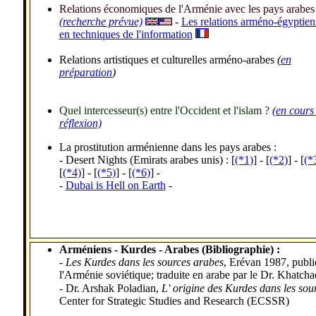
Relations économiques de l'Arménie avec les pays arabes
(recherche prévue)
-
Les relations arméno-égyptien
en techniques de l'information
Relations artistiques et culturelles arméno-arabes
(
en
préparation
)
Quel intercesseur(s) entre l'Occident et l'islam ?
(en cours
réflexion)
La prostitution arménienne dans les pays arabes :
-
Desert Nights (Emirats arabes unis) : [
(*1)
] -
[
(*2)
] - [
(*
[
(*4)
] - [
(*5)
] - [
(*6)
] -
-
Dubai is Hell on Earth
-
Arméniens - Kurdes - Arabes (Bibliographie) :
- Les Kurdes dans les sources arabes
, Erévan 1987, publié
l'Arménie soviétique; traduite en arabe par le Dr. Khatc
-
Dr. Arshak Poladian,
L' origine des Kurdes dans les so
Center for Strategic Studies and Research (ECSSR)