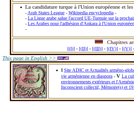
La candidature turque à l'Union européenne et les
-
Arab States League
-
Wikipedia encyclopedia
-
-
La Ligue arabe salue l'accord UE-Turquie sur la procha
-
Les Arabes pour l'adhésion d'Ankara à l'Union europée
-
Chapitres a
_
_
-
-
-
-
[(I)]
[(II)]
[(III)]
[(IV)]
[(V)]
This page in English >>
I
Site ADIC et Actualités arméno-glob
V
vie arménienne en diaspora
-
La cul
environnements extérieurs et l'Arméni
Inconscient collectif, Mémoire(s) et 1