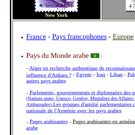
New York
France
-
Pays francophones
-
Europe
Pays du Monde arabe
:
-
Alger en recherche authentique de reconnaissan
-
Egypte
-
Iraq
-
Liban
-
Pal
influence d'Ankara ?
autres pays arabes
Parlements, gouvernements et diplomaties des p
-
(Nations unies, Unesco, Genève, Ministères des Affaires 
Les groupes d'amitié parlementaires 
Ambassades)
nationale de l'Arménie avec les pays arabes
Pages
arabisantes
Pages arabisantes en arm
é
ni
-
-
arabe