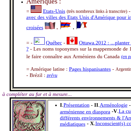
Amériques :
=
Etats-Unis
(très nombreux links à transcrire)
avec des villes des Etats Unis d'Amérique pour i
croisées
.
.
= -
Québec
-
Ottawa.2012 : ...planter 
?
- Les noms toponymes sur la mappemonde de 1
le faire connaître aux Arméniens du Canada
(en p
= Amérique latine
:
Pages hispanisantes
-
Argenti
- Brézil :
prévu
à compléter au fur et à mesure...
I
.
Présentation
- II
.
Arménologie
-
-V
.
La cu
arménienne en diaspora
différents environnements & l'A
- X
.
Inconscient(s) c
médiatiques