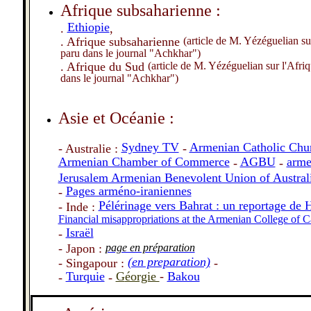
Afrique subsaharienne :
Ethiopie
.
,
. Afrique subsaharienne
(article de M. Y
é
z
é
guelian su
paru dans le journal "Achkhar")
. Afrique du Sud
(article de M. Y
é
z
é
guelian sur l'Afri
dans le journal "Achkhar")
Asie et Océanie :
Sydney TV
Armenian Catholic Chu
- Australie :
-
Armenian Chamber of Commerce
AGBU
arme
-
-
Jerusalem Armenian Benevolent Union of Australi
Pages armé
no-iraniennes
-
Pélérinage vers Bahrat : un reportage d
- Inde :
Financial misappropriations at the Armenian College of C
Israël
-
- Japon :
page en préparation
(en preparation)
- Singapour :
-
Turquie
G
éorgie
-
Bakou
-
-