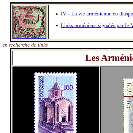
IV - La vie arménienne en diaspo
Links arméniens signalés par le 
en recherche de links
Les Arméni