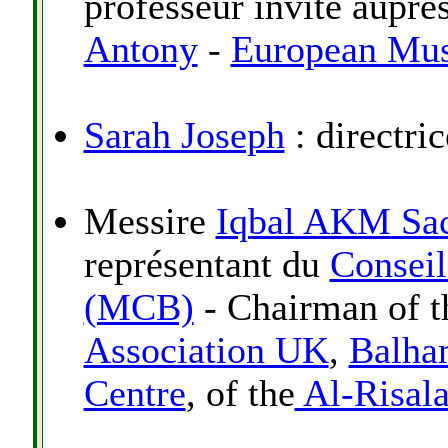
professeur invité auprè
Antony
-
European Mu
Sarah Joseph
: directri
Messire
Iqbal AKM Sac
représentant du
Consei
(MCB)
- Chairman of t
Association UK
,
Balha
Centre
, of the
Al-Risala