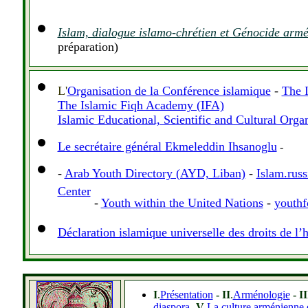
Islam, dialogue islamo-chrétien et Génocide armé
préparation)
L'
Organisation de la Conférence islamique
-
The 
The Islamic Fiqh Academy (IFA)
Islamic Educational, Scientific and Cultural Org
Le secrétaire général Ekmeleddin Ihsanoglu
-
-
Arab Youth Directory (AYD, Liban)
-
Islam.russ
Center
-
Youth within the United Nations
-
youthf
Déclaration islamique universelle des droits de 
I
.
Présentation
- II
.
Arménologie
- II
diaspora
-V
.
La culture arménienne e