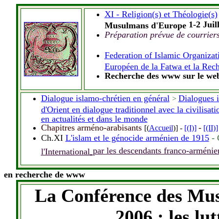
XI - Religion(s) et Théologie(s)
1-2 Juil
Musulmans d'Europe
Préparation prévue de courriers
Federation of Islam
ic Organizat
Européen de la Fatwa et la Rec
Recherche des www sur le web
Dialogue islamo-chrétien en général
Dialogues i
>
d'Orient en dialogue traditionnel avec la civilisat
en actualités et dans le monde
Chapitres arméno-arabisants
-
[(
Accueil
)]
-
[(I)]
[(II)]
Ch.XI
L'islam et le génocide arménien de 1915
- 
par les descendants franco-arm
é
nie
l'International
en recherche de www
La Conférence des Mus
2006 : les lut