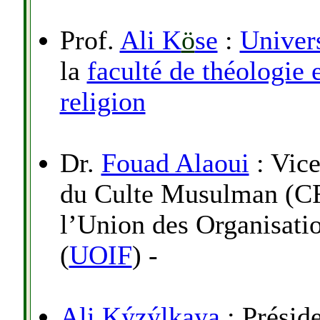
Prof.
Ali K
ö
se
:
Univer
la
faculté de théologie 
religion
Dr.
Fouad Alaoui
: Vice
du Culte Musulman (CF
l’Union des Organisati
(
UOIF
) -
Ali Kýzýlkaya
: Présid