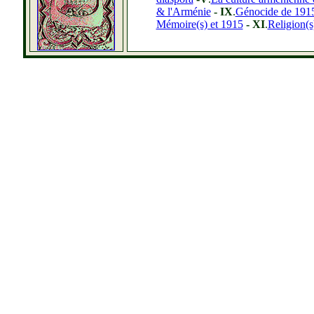
& l'Arménie
- IX
.
Génocide de 1915
Mémoire(s) et 1915
- XI
.
Religion(s