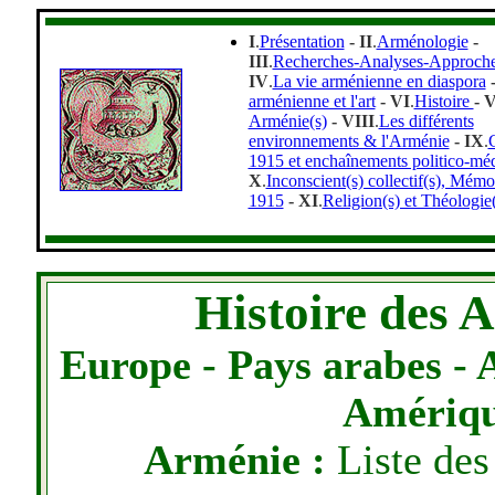
I
.
Présentation
- II
.
Arménologie
-
III
.
Recherches-Analyses-Approch
IV
.
La vie arménienne en diaspora
arménienne et l'art
- VI
.
Histoire
- 
Arménie(s)
- VIII
.
Les différents
environnements & l'Arménie
- IX
.
1915 et enchaînements politico-méd
X
.
Inconscient(s) collectif(s), Mémoi
1915
- XI
.
Religion(s) et Théologie(
Histoire des 
Europe - Pays arabes - 
Amériqu
Arménie :
Liste des