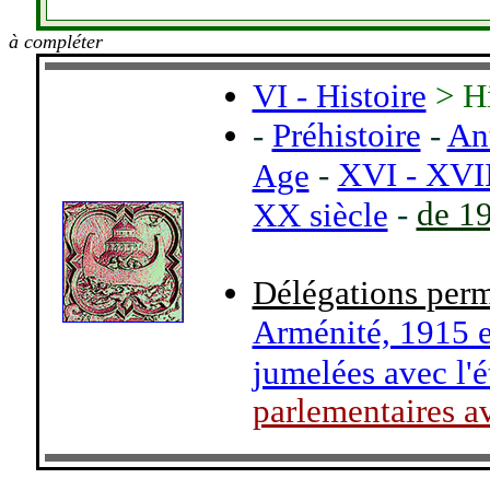
à compléter
VI - Histoire
> Hi
-
Préhistoire
-
An
-
XVI - XVII
Age
-
de 1
XX siècle
Délégations perm
Arménité, 1915 et
jumelées avec l'é
parlementaires a