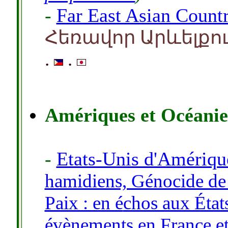
-
Far East Asian Countr
Հեռավոր Արևելքո
.
.
Amériques et Océanie
-
Etats-Unis d'Amériqu
hamidiens, Génocide de 
Paix : en é
chos aux État
évènements en France et