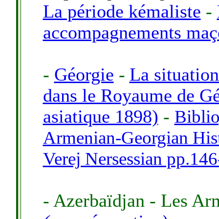
La période kémaliste
-
accompagnements maç
-
Géorgie
-
La situatio
dans le Royaume de Gé
asiatique 1898)
-
Bibli
Armenian-Georgian Hist
Verej Nersessian pp.146
- Azerbaïdjan - Les A