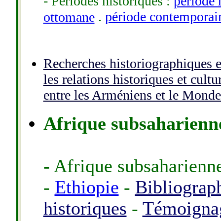
- Périodes historiques
:
période 
.
période contemporai
ottomane
Recherches historiographiques e
les relations historiques et cultu
entre les Arméniens et le Monde
Afrique subsaharienn
- Afrique subsaharienn
-
Ethiopie
-
Bibliograph
historiques
-
Témoignag