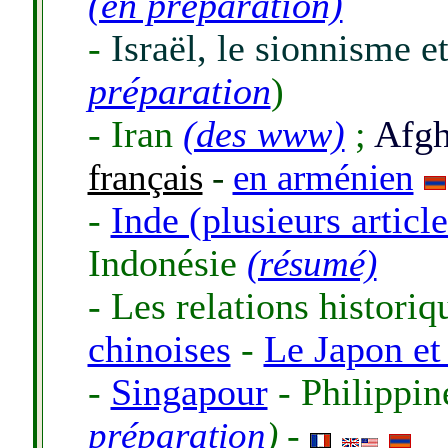
(en préparation)
-
Israël, le sionnisme e
préparation
)
- Iran
(des www)
;
Afgh
français
-
en arménien
-
Inde (plusieurs article
Indonésie
(résumé)
- Les relations histori
chinoises
-
Le Japon et
-
Singapour
- Philippi
préparation
)
-